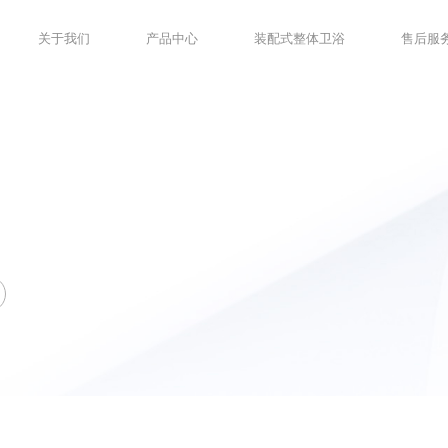
关于我们
产品
水解决方案
新闻
行业新闻